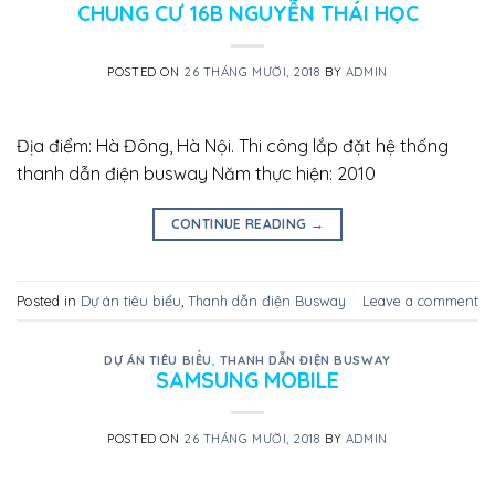
CHUNG CƯ 16B NGUYỄN THÁI HỌC
POSTED ON
26 THÁNG MƯỜI, 2018
BY
ADMIN
Địa điểm: Hà Đông, Hà Nội. Thi công lắp đặt hệ thống
thanh dẫn điện busway Năm thực hiện: 2010
CONTINUE READING
→
Posted in
Dự án tiêu biểu
,
Thanh dẫn điện Busway
Leave a comment
DỰ ÁN TIÊU BIỂU
,
THANH DẪN ĐIỆN BUSWAY
SAMSUNG MOBILE
POSTED ON
26 THÁNG MƯỜI, 2018
BY
ADMIN