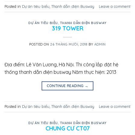
Posted in
Dự án tiêu biểu
,
Thanh dẫn điện Busway
Leave a comment
DỰ ÁN TIÊU BIỂU
,
THANH DẪN ĐIỆN BUSWAY
319 TOWER
POSTED ON
26 THÁNG MƯỜI, 2018
BY
ADMIN
Địa điểm: Lê Văn Lương, Hà Nội. Thi công lắp đặt hệ
thống thanh dẫn điện busway Năm thực hiện: 2013
CONTINUE READING
→
Posted in
Dự án tiêu biểu
,
Thanh dẫn điện Busway
Leave a comment
DỰ ÁN TIÊU BIỂU
,
THANH DẪN ĐIỆN BUSWAY
CHUNG CƯ CT07