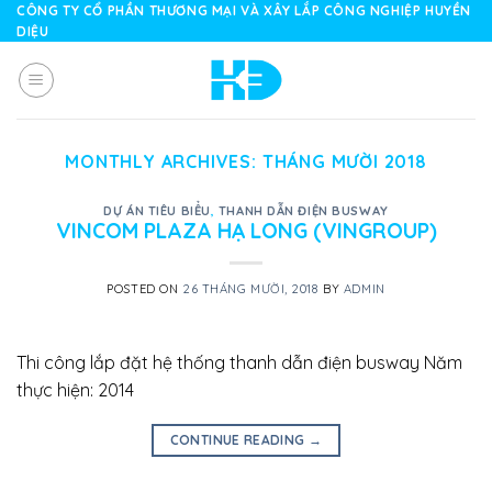
Skip
CÔNG TY CỔ PHẦN THƯƠNG MẠI VÀ XÂY LẮP CÔNG NGHIỆP HUYỀN
DIỆU
to
content
MONTHLY ARCHIVES:
THÁNG MƯỜI 2018
DỰ ÁN TIÊU BIỂU
,
THANH DẪN ĐIỆN BUSWAY
VINCOM PLAZA HẠ LONG (VINGROUP)
POSTED ON
26 THÁNG MƯỜI, 2018
BY
ADMIN
Thi công lắp đặt hệ thống thanh dẫn điện busway Năm
thực hiện: 2014
CONTINUE READING
→