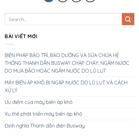
BÀI VIẾT MỚI
BIỆN PHÁP BẢO TRÌ, BẢO DƯỠNG VÀ SỬA CHỮA HỆ
THỐNG THANH DẪN BUSWAY CHẬP CHÁY, NGẤM NƯỚC
DO MƯA BÃO HOẶC NGÂM NƯỚC DO LŨ LỤT
MÁY BIẾN ÁP KHÔ BỊ NGẬP NƯỚC DO LŨ LỤT VÀ CÁCH
XỬ LÝ
Ưu điểm của máy biến áp khô
Xu thế phát triển máy biến áp khô
Định nghĩa Thanh dẫn điện Busway